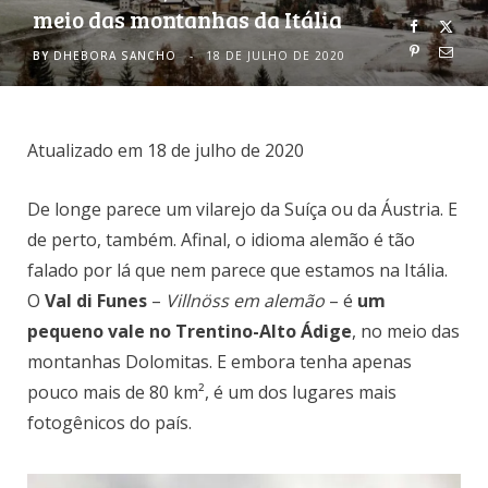
meio das montanhas da Itália
o
r
BY
DHEBORA SANCHO
18 DE JULHO DE 2020
k
a
m
Atualizado em 18 de julho de 2020
De longe parece um vilarejo da Suíça ou da Áustria. E
de perto, também. Afinal, o idioma alemão é tão
falado por lá que nem parece que estamos na Itália.
O
Val di Funes
–
Villnöss em alemão
– é
um
pequeno vale no Trentino-Alto Ádige
, no meio das
montanhas Dolomitas. E embora tenha apenas
pouco mais de 80 km², é um dos lugares mais
fotogênicos do país.