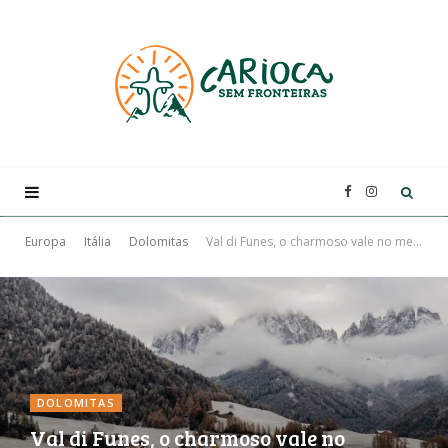
F
I
a
n
Europa
Itália
Dolomitas
Val di Funes, o charmoso vale no meio das montanhas da Itália
c
s
e
t
b
a
DOLOMITAS
Val di Funes, o charmoso vale no
o
g