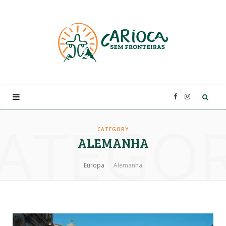
F
I
ATEGO
a
n
CATEGORY
ALEMANHA
c
s
Europa
Alemanha
e
t
b
a
o
g