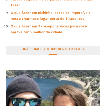
fazer
O que fazer em Bichinho: passeios imperdíveis
nesse charmoso lugar perto de Tiradentes
O que fazer em Teresópolis: dicas para você
aproveitar o melhor da cidade
OLÁ, SOMOS A DHEBORA E O RAFAEL