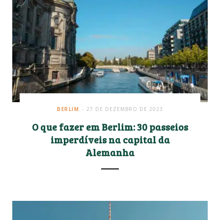
o
r
k
a
m
BERLIM
27 DE DEZEMBRO DE 2023
O que fazer em Berlim: 30 passeios
imperdíveis na capital da
Alemanha