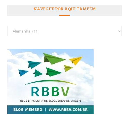
NAVEGUE POR AQUI TAMBÉM
Navegue
por
aqui
também