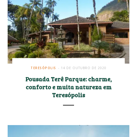
o
r
k
a
m
TERESÓPOLIS
14 DE OUTUBRO DE 2020
Pousada Terê Parque: charme,
conforto e muita natureza em
Teresópolis