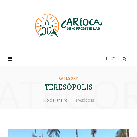
F
I
ATEGO
a
n
CATEGORY
TERESÓPOLIS
c
s
Rio de Janeiro
Teresópolis
e
t
b
a
o
g