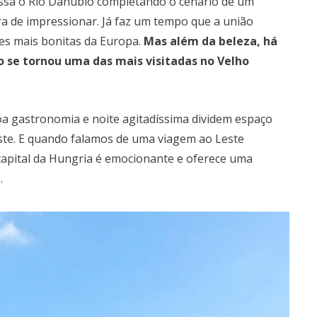
passa o Rio Danúbio completando o cenário de um
ura de impressionar. Já faz um tempo que a união
es mais bonitas da Europa.
Mas além da beleza, há
 se tornou uma das mais visitadas no Velho
oa gastronomia e noite agitadíssima dividem espaço
este. E quando falamos de uma viagem ao Leste
 capital da Hungria é emocionante e oferece uma
.