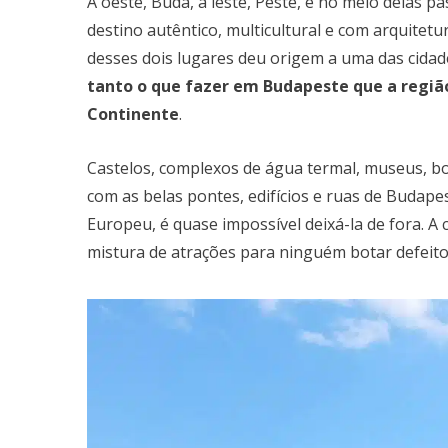
À oeste, Buda, à leste, Peste, e no meio delas 
destino autêntico, multicultural e com arquitet
desses dois lugares deu origem a uma das cidad
tanto o que fazer em Budapeste que a região
Continente
.
Castelos, complexos de água termal, museus, b
com as belas pontes, edifícios e ruas de Budap
Europeu, é quase impossível deixá-la de fora. A
mistura de atrações para ninguém botar defeito