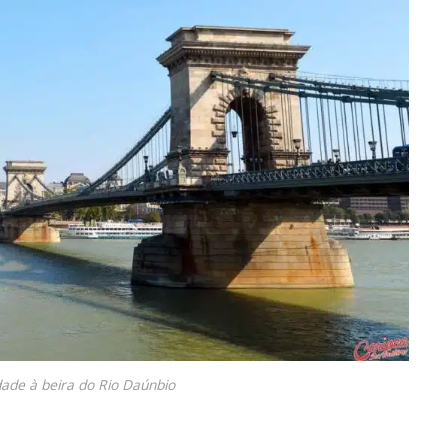
ade à beira do Rio Daúnbio