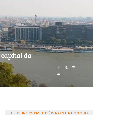
o
r
k
a
m
capital da
DESCONTOS EM HOTÉIS NO MUNDO TODO