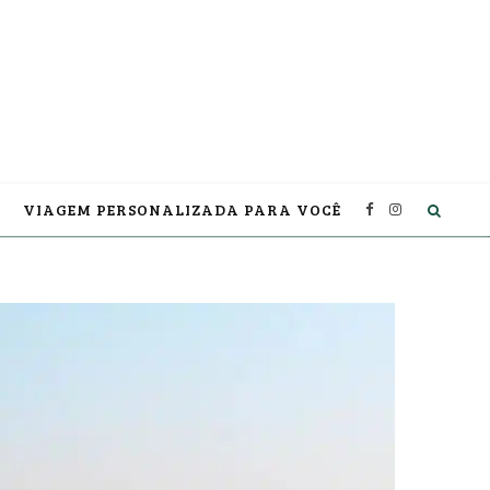
VIAGEM PERSONALIZADA PARA VOCÊ
F
I
a
n
c
s
e
t
b
a
o
g