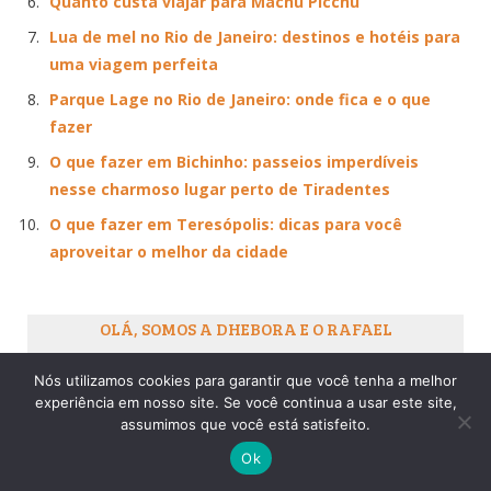
Quanto custa viajar para Machu Picchu
Lua de mel no Rio de Janeiro: destinos e hotéis para
uma viagem perfeita
Parque Lage no Rio de Janeiro: onde fica e o que
fazer
O que fazer em Bichinho: passeios imperdíveis
nesse charmoso lugar perto de Tiradentes
O que fazer em Teresópolis: dicas para você
aproveitar o melhor da cidade
OLÁ, SOMOS A DHEBORA E O RAFAEL
Nós utilizamos cookies para garantir que você tenha a melhor
experiência em nosso site. Se você continua a usar este site,
assumimos que você está satisfeito.
Ok