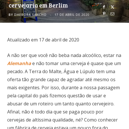
cervejaria em Berlim
o
r
BY
DHEBORA SANCHO
17 DE ABRIL DE 2020
k
a
m
Atualizado em 17 de abril de 2020
A não ser que você não beba nada alcoólico, estar na
Alemanha
e não tomar uma cerveja é quase que um
pecado. A Terra do Malte, Água e Lúpulo tem uma
oferta tão grande capaz de agradar até mesmo os
mais exigentes. Por isso, durante a nossa passagem
pela capital do país fizemos questão de usar e
abusar de um roteiro um tanto quanto cervejeiro.
Afinal, não é todo dia que se paga pouco por
cervejas de altíssima qualidade, né? Como conhecer
um fábrica de cerveja estava um pouco fora do