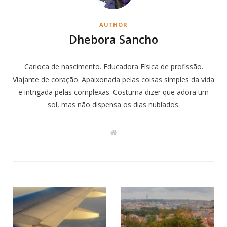
AUTHOR
Dhebora Sancho
Carioca de nascimento. Educadora Física de profissão.
Viajante de coração. Apaixonada pelas coisas simples da vida
e intrigada pelas complexas. Costuma dizer que adora um
sol, mas não dispensa os dias nublados.
W
e
b
s
i
t
e