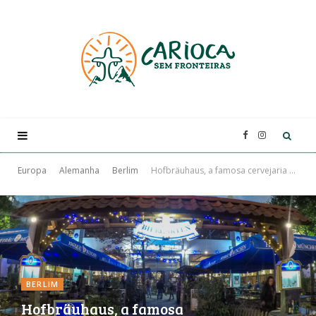
F
I
a
n
Europa
Alemanha
Berlim
Hofbräuhaus, a famosa cervejaria em Berlim
c
s
e
t
b
a
BERLIM
Hofbräuhaus, a famosa
o
g