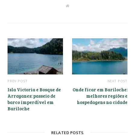
W
e
b
s
i
t
e
PREV POST
NEXT POST
Isla Victoria e Bosque de
Onde ficar em Bariloche:
Arrayanes: passeio de
melhores regiões e
barco imperdível em
hospedagens na cidade
Bariloche
RELATED POSTS