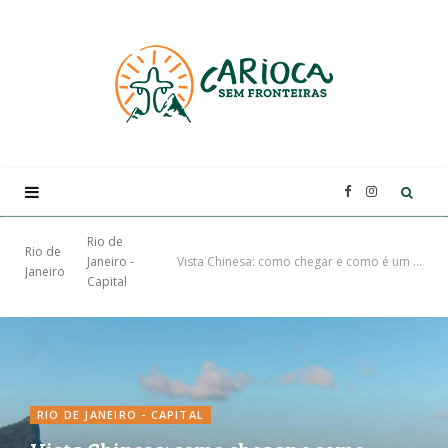
F
I
a
n
Rio de
Rio de
Janeiro -
Vista Chinesa: como chegar e como é um dos mirantes mais procurados no RJ
Janeiro
Capital
c
s
e
t
b
a
RIO DE JANEIRO - CAPITAL
o
g