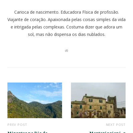
Carioca de nascimento. Educadora Física de profissão.
Viajante de coração. Apaixonada pelas coisas simples da vida
e intrigada pelas complexas. Costuma dizer que adora um
sol, mas não dispensa os dias nublados.
W
e
b
s
i
t
e
PREV POST
NEXT POST