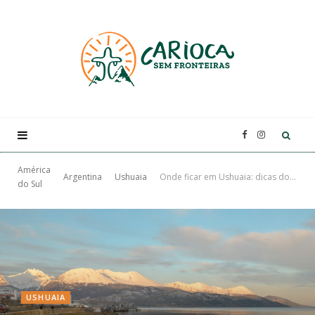
F
I
a
n
América
Argentina
Ushuaia
Onde ficar em Ushuaia: dicas dos melhores hotéis e hostels na cidade
do Sul
c
s
e
t
b
a
USHUAIA
o
g