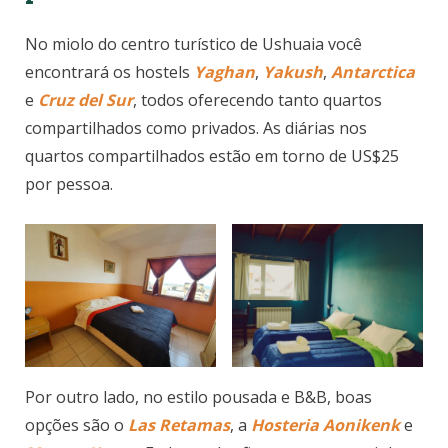
No miolo do centro turístico de Ushuaia você
encontrará os hostels
Yaghan
,
Yakush
,
Antarctica
e
Cruz del Sur
, todos oferecendo tanto quartos
compartilhados como privados. As diárias nos
quartos compartilhados estão em torno de US$25
por pessoa.
Por outro lado, no estilo pousada e B&B, boas
opções são o
Las Retamas
, a
Hosteria Aonikenk
e