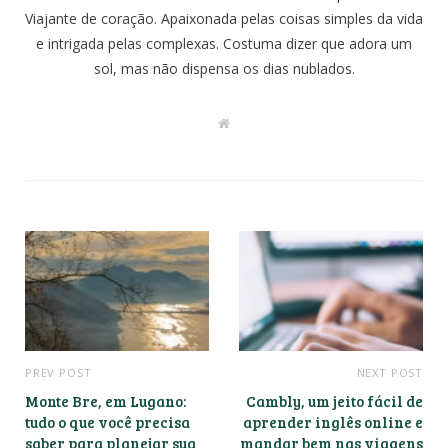
Viajante de coração. Apaixonada pelas coisas simples da vida
e intrigada pelas complexas. Costuma dizer que adora um
sol, mas não dispensa os dias nublados.
W
e
b
s
i
t
e
PREV POST
NEXT POST
Monte Bre, em Lugano:
Cambly, um jeito fácil de
tudo o que você precisa
aprender inglês online e
saber para planejar sua
mandar bem nas viagens