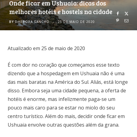
Onde ficar em Ushuaia: dicas dos
melhores hotéis e hostels na cidade
o
r
BY
DHEBORA SANCHO
25 DE MAIO DE 2020
k
a
m
Atualizado em 25 de maio de 2020
É com dor no coração que começamos esse texto
dizendo que a hospedagem em Ushuaia não é uma
das mais baratas na América do Sul. Aliás, está longe
disso. Embora seja uma cidade pequena, a oferta de
hotéis é enorme, mas infelizmente paga-se um
pouco mais caro para se estar no miolo do seu
centro turístico. Além do mais, decidir onde ficar em
Ushuaia envolve outras questões além da grana.