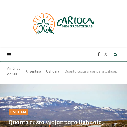
F
I
a
n
América
Argentina
Ushuaia
Quanto custa viajar para Ushuaia, Argentina: preços de passeios, hotéis e mais
do Sul
c
s
e
t
b
a
USHUAIA
Quanto custa viajar para Ushuaia,
o
g