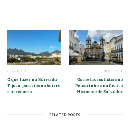
e
b
s
i
t
e
PREV POST
NEXT POST
O que fazer na Barra da
Os melhores hotéis no
Tijuca: passeios no bairro
Pelourinho e no Centro
e arredores
Histórico de Salvador
RELATED POSTS