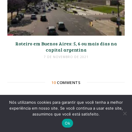
Roteiro em Buenos Aires: 5, 6 ou mais dias na
capital argentina
7 DE NOVEMBRO DE 2021
10
COMMENTS
Nós utilizamos cookies para garantir que você tenha a melhor
Warley Fernando Carvalho de Sousa
REPLY
experiência em nosso site. Se você continua a usar este site,
4 ANOS AGO
assumimos que você está satisfeito.
Ok
Se eu já tiver um pacote de 5 dias com hotel e passagens