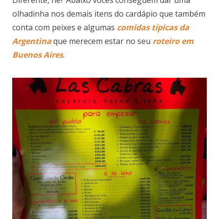
Diferente, né? Abaixo vocês conseguem dar uma
olhadinha nos demais itens do cardápio que também
conta com peixes e algumas
comidas típicas da
Argentina
que merecem estar no seu
roteiro em
Buenos Aires
.