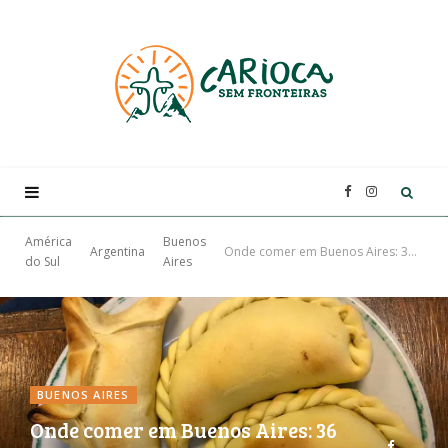
F
I
a
n
América
Buenos
Argentina
Onde comer em Buenos Aires: 36 restaurantes para todos os tipos de viajantes
do Sul
Aires
c
s
e
t
b
a
BUENOS AIRES
Onde comer em Buenos Aires: 36
o
g