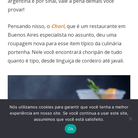
argentina e por sinal, vale a pena demais você
provar!
Pensando nisso, o
Chori
, que é um restaurante em
Buenos Aires especialista no assunto, deu uma
roupagem nova para esse item típico da culinária
portenha. Nele você encontrará choripán de tudo
quanto é tipo, desde linguiça de cordeiro até javali.
Nós utilizamos cookies para garantir que você tenha a melhor
experiência em nosso site. Se você continua a usar este site,
assumimos que você está satisfeito.
Ok