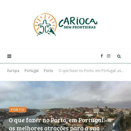
F
I
a
n
Europa
Portugal
Porto
O que fazer no Porto, em Portugal: as melhores atrações para a sua viagem
c
s
e
t
PORTO
b
a
O que fazer no Porto, em Portugal:
as melhores atrações para a sua
o
g