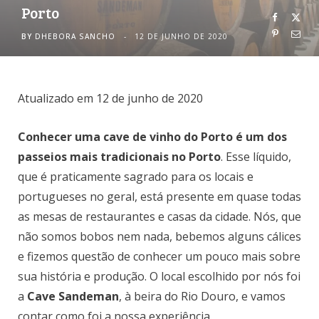
Porto
o
r
BY
DHEBORA SANCHO
12 DE JUNHO DE 2020
k
a
m
Atualizado em 12 de junho de 2020
Conhecer uma cave de vinho do Porto é um dos
passeios mais tradicionais no Porto
. Esse líquido,
que é praticamente sagrado para os locais e
portugueses no geral, está presente em quase todas
as mesas de restaurantes e casas da cidade. Nós, que
não somos bobos nem nada, bebemos alguns cálices
e fizemos questão de conhecer um pouco mais sobre
sua história e produção. O local escolhido por nós foi
a
Cave Sandeman
, à beira do Rio Douro, e vamos
contar como foi a nossa experiência.