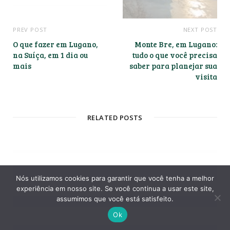
W
e
b
s
i
t
e
PREV POST
NEXT POST
O que fazer em Lugano,
Monte Bre, em Lugano:
na Suíça, em 1 dia ou
tudo o que você precisa
mais
saber para planejar sua
Nós utilizamos cookies para garantir que você tenha a melhor
visita
experiência em nosso site. Se você continua a usar este site,
assumimos que você está satisfeito.
Ok
RELATED POSTS