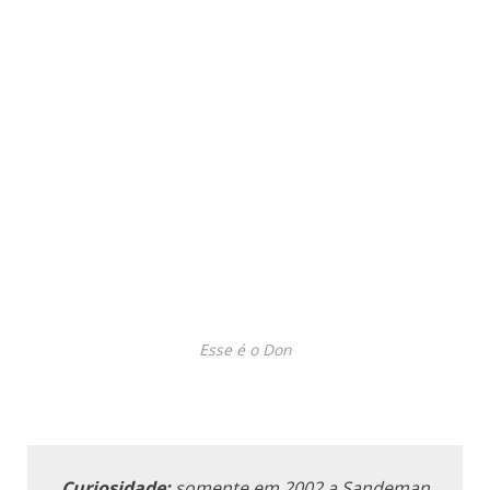
Esse é o Don
Curiosidade:
somente em 2002 a Sandeman