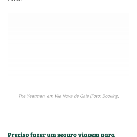
econômicas por lá, dê uma olhada nas tarifas do
The
House of Sandeman Hostel & Suites
e do
Feels
Like Home Oporto Wine Cellars Apartments
. Mas,
atenção! A dica para se hospedar em Vila Nova de
Gaia é escolher lugares que fiquem próximos do
transporte público. Dessa forma, você não terá
problemas no deslocamento Vila Nova de Gaia x
Porto.