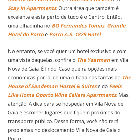
Gaia
Durante a nossa viagem, escolhemos o Porto para
nos hospedar. Como a maior parte das atrações que
queríamos visitar estava nessa região, achamos que
seria mais válido para nós. E foi. No Porto, a Ribeira
é o lugar mais charmoso para ficar. Por lá, sugiro o
Ribeira do Porto Hotel
, o
Bluesock Hostels
e o
Stay In Apartments
. Outra área que também é
excelente e está perto de tudo é o Centro. Então,
uma olhadinha no
BO Fernandes Tomás
,
Grande
Hotel do Porto
e
Porto A.S. 1829 Hotel
.
No entanto, se você quer um hotel exclusivo e com
uma vista daquelas, confira o
The Yeatman
em Vila
Nova de Gaia. É lindo! Caso queira opções mais