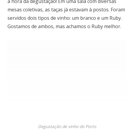
Hora da degustação
Enfim, chegou o momento mais esperado após um
tour por uma cave de vinho do Porto. Finalmente era
a hora da degustação! Em uma sala com diversas
mesas coletivas, as taças já estavam à postos. Foram
servidos dois tipos de vinho: um branco e um Ruby.
Gostamos de ambos, mas achamos o Ruby melhor.