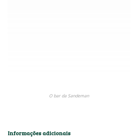
nosso tour… quer dizer, bebemos umas duas
tacinhas de vinho enquanto esperávamos dar a hora.
Pelo o que percebemos, durante a noite o local fica
mais cheio e animado. Quem sabe não é uma boa
pedida mesmo que você não queira fazer o tour e a
degustação?