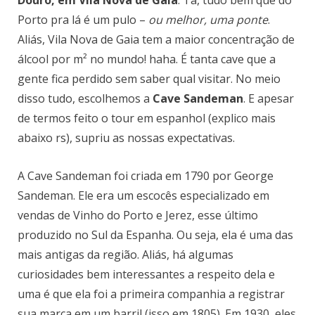
Douro, em Vila Nova de Gaia
. Tá, tudo bem que do
Porto pra lá é um pulo –
ou melhor, uma ponte
.
Aliás, Vila Nova de Gaia tem a maior concentração de
álcool por m² no mundo! haha. É tanta cave que a
gente fica perdido sem saber qual visitar. No meio
disso tudo, escolhemos a
Cave Sandeman
. E apesar
de termos feito o tour em espanhol (explico mais
abaixo rs), supriu as nossas expectativas.
A Cave Sandeman foi criada em 1790 por George
Sandeman. Ele era um escocês especializado em
vendas de Vinho do Porto e Jerez, esse último
produzido no Sul da Espanha. Ou seja, ela é uma das
mais antigas da região. Aliás, há algumas
curiosidades bem interessantes a respeito dela e
uma é que ela foi a primeira companhia a registrar
sua marca em um barril (isso em 1805). Em 1930, eles