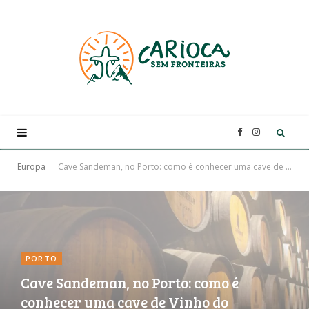
F
I
a
n
Europa
Cave Sandeman, no Porto: como é conhecer uma cave de Vinho do Porto
c
s
e
t
PORTO
b
a
Cave Sandeman, no Porto: como é
conhecer uma cave de Vinho do
o
g