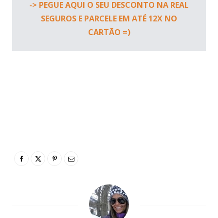
caso seja paga à parte. Sempre fazemos os nossos
através da
Real Seguro
s
e como nunca tivemos
problemas, eles viraram parceiros aqui do blog. No
entanto, dê uma lida no nosso artigo
Seguro
Viagem Internacional – dicas para você não errar
na hora de escolher o seu
antes de comprar um. 😉
-> PEGUE AQUI O SEU DESCONTO NA REAL
SEGUROS E PARCELE EM ATÉ 12X NO
CARTÃO =)