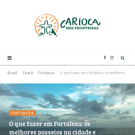
F
I
a
n
Brasil
Ceará
Fortaleza
O que fazer em Fortaleza: os melhores passeios na cidade e arredores
c
s
e
t
FORTALEZA
b
a
O que fazer em Fortaleza: os
melhores passeios na cidade e
o
g