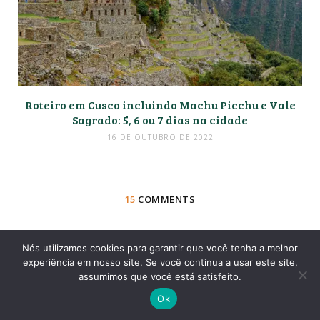
Roteiro em Cusco incluindo Machu Picchu e Vale
Sagrado: 5, 6 ou 7 dias na cidade
16 DE OUTUBRO DE 2022
15
COMMENTS
Nós utilizamos cookies para garantir que você tenha a melhor
Thiago Carvalho
REPLY
experiência em nosso site. Se você continua a usar este site,
9 ANOS AGO
assumimos que você está satisfeito.
Ok
Dhebora, excelente post! Super bem detalhado e com