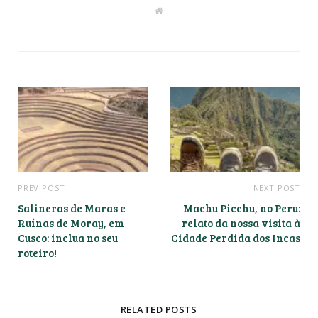
W
e
b
s
i
t
e
PREV POST
NEXT POST
Salineras de Maras e
Machu Picchu, no Peru:
Ruínas de Moray, em
relato da nossa visita à
Cusco: inclua no seu
Cidade Perdida dos Incas
roteiro!
RELATED POSTS