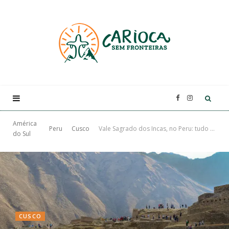
F
I
a
n
América
Peru
Cusco
Vale Sagrado dos Incas, no Peru: tudo sobre esse tour imperdível
do Sul
c
s
e
t
b
a
CUSCO
o
g