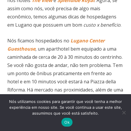
nos hotéis
The View
e
Splendide Royal
. Agora, se
assim como nós, você precisa de algo mais
econômico, temos algumas dicas de hospedagens
em Lugano que possuem um bom
custo x benefício
.
Nós ficamos hospedados no
Lugano Center
Guesthouse
, um aparthotel bem equipado a uma
caminhada de cerca de 20 à 30 minutos do centrinho.
Se você não gosta de andar, não tem problema. Tem
um ponto de ônibus praticamente em frente ao
hotel e em 10 minutos você estará na Piazza della
Riforma. Há mercado nas proximidades, além de uma
loja de conveniência onde era possível fazer o
Nós utilizamos cookies para garantir que você tenha a melhor
câmbio da moeda com uma boa cotação. Outras
experiência em nosso site. Se você continua a usar este site,
assumimos que você está satisfeito.
opções mais democráticas financeiramente para
você considerar são o
San Carlo Garni
e o
Minerva
Ok
Apartments
. Ah, e se você curte hostels, dê uma