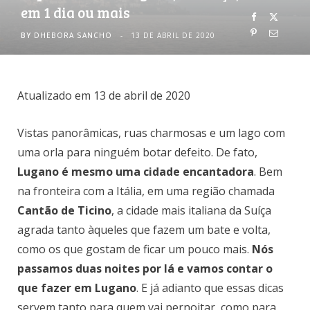
em 1 dia ou mais
o
r
BY
DHEBORA SANCHO
13 DE ABRIL DE 2020
k
a
m
Atualizado em 13 de abril de 2020
Vistas panorâmicas, ruas charmosas e um lago com
uma orla para ninguém botar defeito. De fato,
Lugano é mesmo uma cidade encantadora
. Bem
na fronteira com a Itália, em uma região chamada
Cantão de Ticino
, a cidade mais italiana da Suíça
agrada tanto àqueles que fazem um bate e volta,
como os que gostam de ficar um pouco mais.
Nós
passamos duas noites por lá e vamos contar o
que fazer em Lugano
. E já adianto que essas dicas
servem tanto para quem vai pernoitar, como para