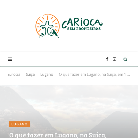
F
I
a
n
Europa
Suíça
Lugano
O que fazer em Lugano, na Suíça, em 1 dia ou mais
c
s
e
t
b
a
LUGANO
O que fazer em Lugano, na Suíça,
o
g