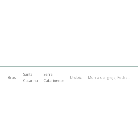
Santa
Serra
Brasil
Urubici
Morro da Igreja, Fedra Furada e Cascata Véu de Noiva em Urubici SC
Catarina
Catarinense