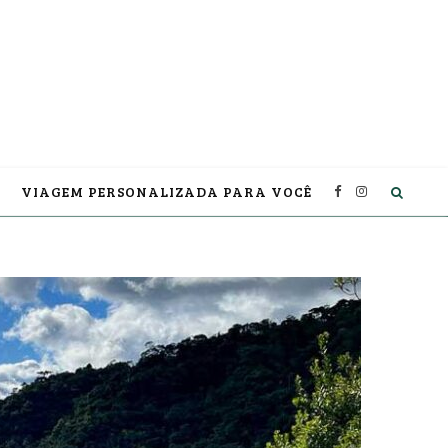
VIAGEM PERSONALIZADA PARA VOCÊ
F
I
a
n
c
s
e
t
b
a
o
g